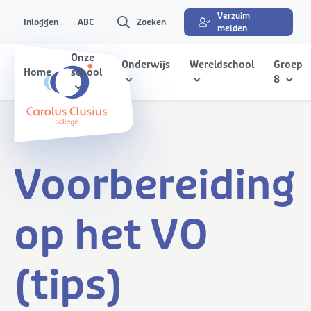
Verzuim
Inloggen
ABC
Zoeken
melden
Onze
Onderwijs
Wereldschool
Groep
Home
school
8
Voorbereiding
op het VO
(tips)