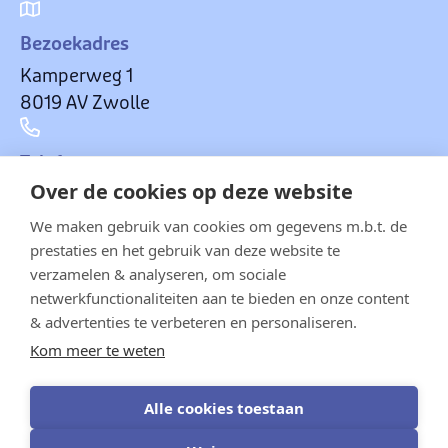
Bezoekadres
Kamperweg 1
8019 AV Zwolle
Telefoon
Over de cookies op deze website
ma-vr 08:00-15.40 uur
(088) 850 75 00
We maken gebruik van cookies om gegevens m.b.t. de
prestaties en het gebruik van deze website te
verzamelen & analyseren, om sociale
E-mail
netwerkfunctionaliteiten aan te bieden en onze content
Voor al je vragen:
& advertenties te verbeteren en personaliseren.
info@hetccc.nl
Kom meer te weten
Alle cookies toestaan