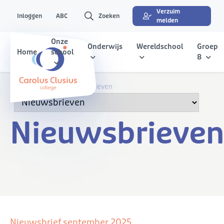
Verzuim
Inloggen
ABC
Zoeken
melden
Onze
Onderwijs
Wereldschool
Groep
Home
school
8
ABC
Nieuwsbrieven
Nieuwsbrieve
Nieuwsbrief september 2025